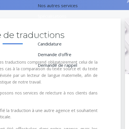
A
Nos autres services
Spécialisations
Références
 de traductions
Contact
Candidature
Demande d'offre
es traductions comprend obligatoirement celui de la
Demande de rappel
es cas à la comparaison du texte source et du texte
révisée par un lecteur de langue maternelle, afin de
stique de notre travail.
osons nos services de relecture à nos clients dans
fié la traduction à une autre agence et souhaitent
icale.
ont été effectuées dans notre agence, mais les