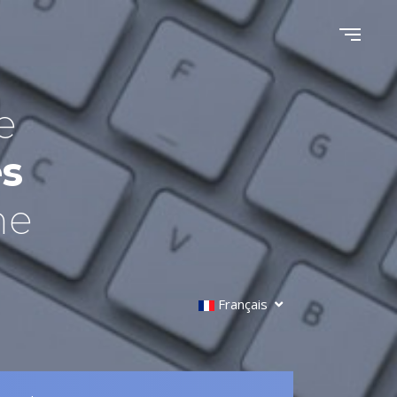
e
es
ne
Français