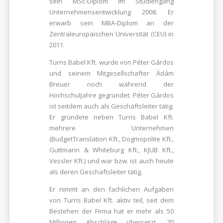
sein MSc-Diplom im Studiengang
Unternehmensentwicklung 2008. Er
erwarb sein MBA-Diplom an der
Zentraleuropäischen Universität (CEU) in
2011.
Turris Babel Kft. wurde von Péter Gárdos
und seinem Mitgesellschafter Ádám
Breuer noch während der
Hochschuljahre gegründet. Péter Gárdos
ist seitdem auch als Geschäftsleiter tätig.
Er gründete neben Turris Babel Kft.
mehrere Unternehmen
(BudgetTranslation Kft.,
Dogmopolite Kft.
,
Guttmann & Whiteburg Kft., KJUB Kft.,
Vessler Kft.) und war bzw. ist auch heute
als deren Geschäftsleiter tätig.
Er nimmt an den fachlichen Aufgaben
von Turris Babel Kft. aktiv teil, seit dem
Bestehen der Firma hat er mehr als 50
Millionen Abschläge übersetzt, 70