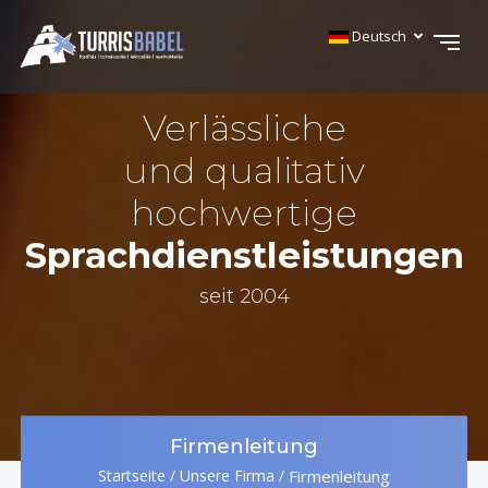
Deutsch
Verlässliche
und qualitativ
hochwertige
Sprachdienstleistungen
seit 2004
Firmenleitung
Startseite
/
Unsere Firma
/
Firmenleitung