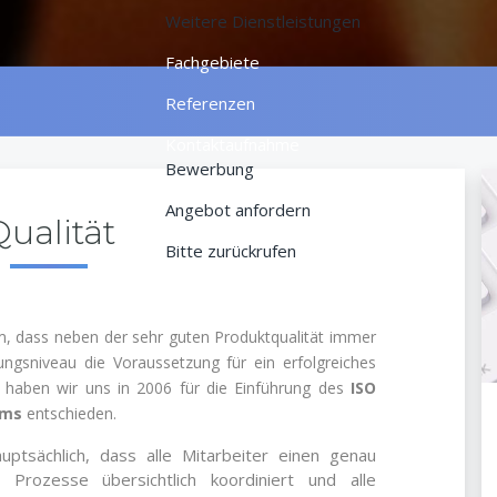
Weitere Dienstleistungen
Fachgebiete
Referenzen
Kontaktaufnahme
Bewerbung
Angebot anfordern
ualität
Bitte zurückrufen
em, dass neben der sehr guten Produktqualität immer
ngsniveau die Voraussetzung für ein erfolgreiches
 haben wir uns in 2006 für die Einführung des
ISO
ems
entschieden.
ptsächlich, dass alle Mitarbeiter einen genau
, Prozesse übersichtlich koordiniert und alle