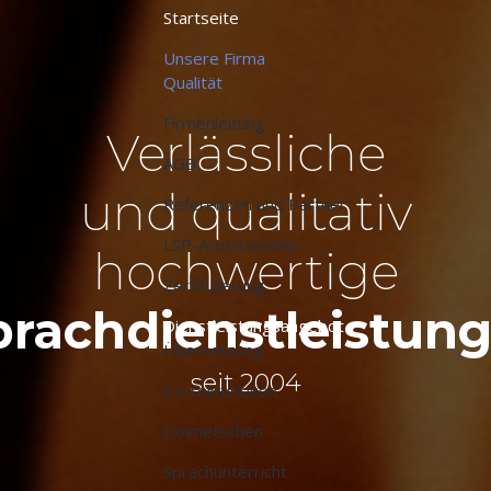
Startseite
Unsere Firma
Qualität
Firmenleitung
Verlässliche
AGB
und qualitativ
Referenzen und Partner
LSP-Arbeitsmittel
hochwertige
Zertifizierung
prachdienstleistun
Dienstleistungsangebot
Übersetzung
seit 2004
Korrekturlesen
Dolmetschen
Sprachunterricht